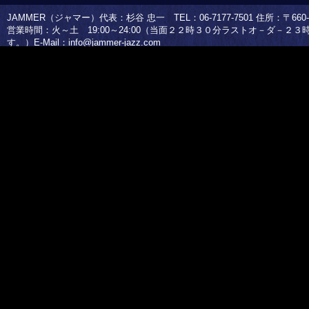
JAMMER（ジャマー）代表：杉谷 忠一 TEL：06-7177-7501 住所：〒660-0
営業時間：火～土 19:00～24:00（当面２２時３０分ラストオ－ダ－２
す。）E-Mail：
info@jammer-jazz.com