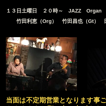
１３日土曜日 ２０時～ JAZZ Organ T
竹田利恵（Org） 竹田昌也（Gt） 田
当面は不定期営業となります事