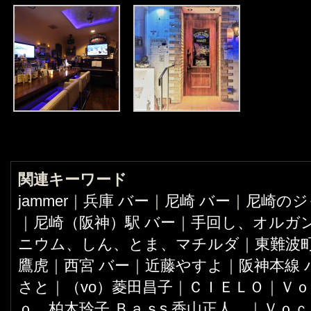
関連キーワード
jammer
｜
兵庫 バー
｜
尼崎 バー
｜
尼崎のジ
｜
尼崎（阪神）駅 バー
｜
手回し、オルガ
ニウム、しん、とま、マチルダ
｜
東難波町
鷹虎
｜
西宮 バー
｜
近藤やすよ
｜
阪神本線 
さと
｜
（vo）菱田昌子
｜
ＣＩＥＬＯ
｜
Ｖｏ
ｏ 柏木玲子 Ｂａｓs 香山正人
｜
Ｖｏｃ