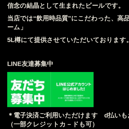
信念の結晶として生まれたビールです。
当店では
“飲用時品質”にこだわった、高
ーム」
5L
樽
にて提供させていただいております
LINE友達募集中
＊電子決済ご利用いただけます d払い
（
一部クレジットカ－ドも可）