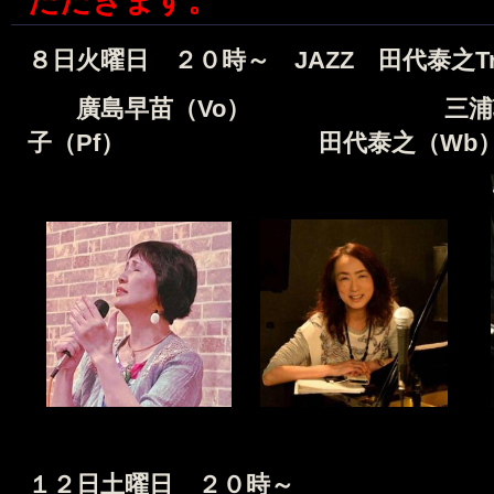
ただきます。
８
日
火
曜日 ２０時～ JAZZ
田代泰之
T
廣島早苗
（Vo）
三浦
子
（Pf）
田代泰之
（Wb
１２
日
土
曜日 ２０時～