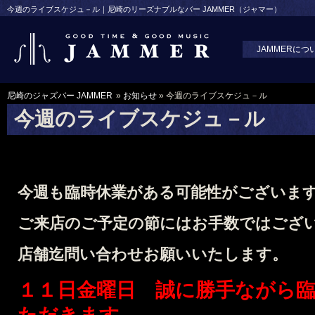
今週のライブスケジュ－ル｜尼崎のリーズナブルなバー JAMMER（ジャマー）
JAMMERにつ
尼崎のジャズバー JAMMER
»
お知らせ
» 今週のライブスケジュ－ル
今週のライブスケジュ－ル
今週も臨時休業がある可能性がございま
ご来店のご予定の節には
お手数ではござ
店舗迄問い合わせお願いいたします。
１１日金曜日 誠に勝手ながら