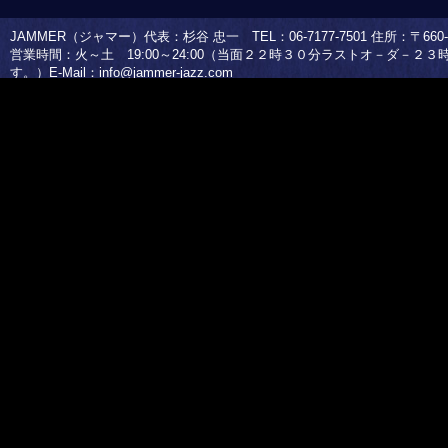
JAMMER（ジャマー）代表：杉谷 忠一 TEL：06-7177-7501 住所：〒660-0
営業時間：火～土 19:00～24:00（当面２２時３０分ラストオ－ダ－２
す。）E-Mail：
info@jammer-jazz.com