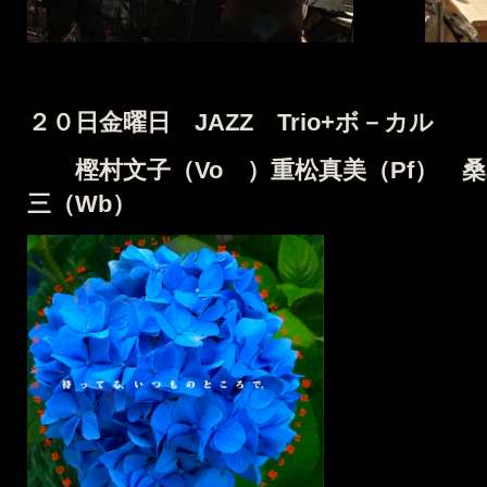
２０日金曜日 JAZZ
Trio+ボ－カル
樫村文子（Vo ）重松真美（Pf） 
三（Wb）