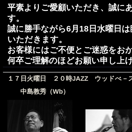
平
素よりご愛顧いただき、誠に
す。
誠に勝手ながら6月18日水曜日
は
いただきます。
お客様にはご不便とご迷惑をお
何卒ご理解のほどお願い申し上
１７日火曜日 ２０時JAZZ
ウッドべ－
中島教秀（Wb） 武井