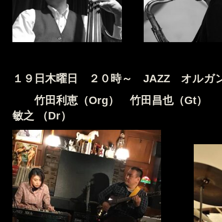
１９日木曜日 ２０時～ JAZZ オルガ
竹田利恵（Org） 竹田
敏之
（Dr）