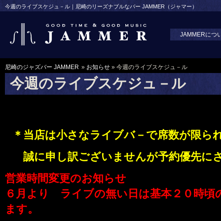
今週のライブスケジュ－ル｜尼崎のリーズナブルなバー JAMMER（ジャマー）
JAMMERにつ
尼崎のジャズバー JAMMER
»
お知らせ
» 今週のライブスケジュ－ル
今週のライブスケジュ－ル
＊当店は小さなライブバ－で
席数が限ら
誠に申し訳ございませんが予約優先にさ
営業時間変更のお知らせ
６月より ライブの無い日は
基本
２０時頃
ます。